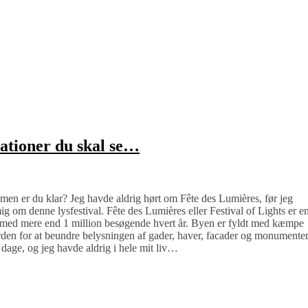
lationer du skal se…
men er du klar? Jeg havde aldrig hørt om Fête des Lumières, før jeg
mig om denne lysfestival. Fête des Lumières eller Festival of Lights er e
den med mere end 1 million besøgende hvert år. Byen er fyldt med kæmpe
rden for at beundre belysningen af gader, haver, facader og monumente
dage, og jeg havde aldrig i hele mit liv…