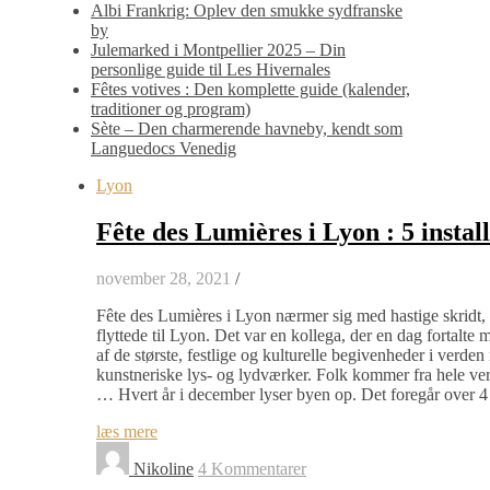
Albi Frankrig: Oplev den smukke sydfranske
by
Julemarked i Montpellier 2025 – Din
personlige guide til Les Hivernales
Fêtes votives : Den komplette guide (kalender,
traditioner og program)
Sète – Den charmerende havneby, kendt som
Languedocs Venedig
Lyon
Fête des Lumières i Lyon : 5 instal
november 28, 2021
/
Fête des Lumières i Lyon nærmer sig med hastige skridt, 
flyttede til Lyon. Det var en kollega, der en dag fortalte 
af de største, festlige og kulturelle begivenheder i ver
kunstneriske lys- og lydværker. Folk kommer fra hele ve
… Hvert år i december lyser byen op. Det foregår over 4 
læs mere
Nikoline
4 Kommentarer