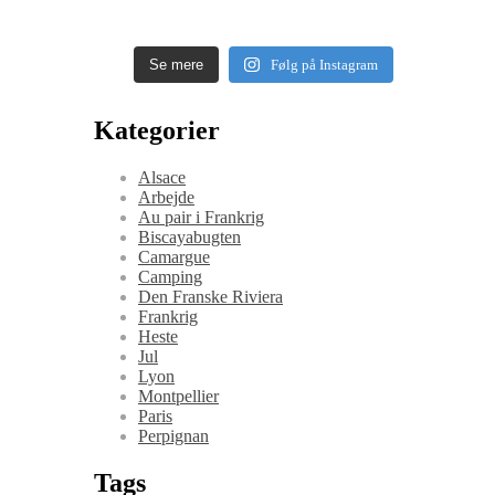
Se mere
Følg på Instagram
Kategorier
Alsace
Arbejde
Au pair i Frankrig
Biscayabugten
Camargue
Camping
Den Franske Riviera
Frankrig
Heste
Jul
Lyon
Montpellier
Paris
Perpignan
Tags