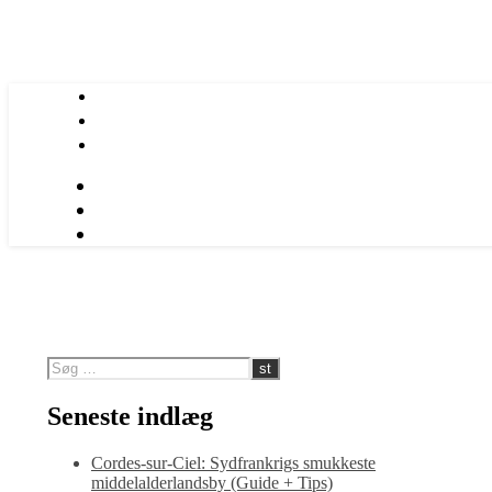
Seneste indlæg
Cordes-sur-Ciel: Sydfrankrigs smukkeste
middelalderlandsby (Guide + Tips)