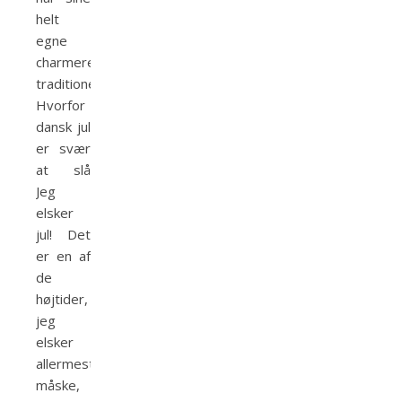
helt
egne
charmerende
traditioner.
Hvorfor
dansk jul
er svær
at slå
Jeg
elsker
jul! Det
er en af
de
højtider,
jeg
elsker
allermest,
måske,