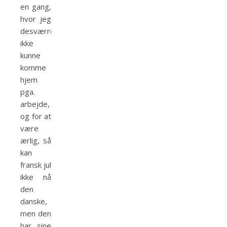
en gang,
hvor jeg
desværre
ikke
kunne
komme
hjem
pga.
arbejde,
og for at
være
ærlig, så
kan
fransk jul
ikke nå
den
danske,
men den
har sine