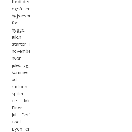
fordi det
også er
højsæson
for
hygge.
Julen
starter i
november,
hvor
julebryggen
kommer
ud. I
radioen
spiller
de Mc
Einer –
Jul Det’
Cool.
Byen er