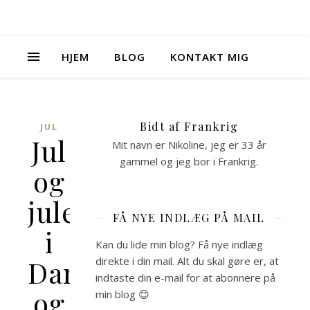
HJEM
BLOG
KONTAKT MIG
Bidt af Frankrig
JUL
Jul
Mit navn er Nikoline, jeg er 33 år
gammel og jeg bor i Frankrig.
og
juletraditioner
FÅ NYE INDLÆG PÅ MAIL
i
Kan du lide min blog? Få nye indlæg
Danmark
direkte i din mail. Alt du skal gøre er, at
indtaste din e-mail for at abonnere på
og
min blog 😊