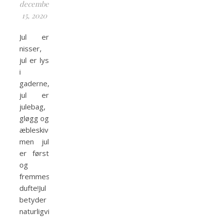
december
15, 2020
Jul er
nisser,
jul er lys
i
gaderne,
jul er
julebag,
gløgg og
æbleskiver,
men jul
er først
og
fremmest
dufte!Jul
betyder
naturligvis