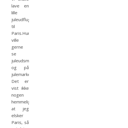
lave en
lille
juleudflugt
til
Paris.Hun
ville
gerne
se
juleudsmykningen
og på
julemarked.
Det er
vist ikke
nogen
hemmelighed,
at jeg
elsker
Paris, så