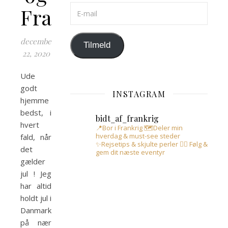
E-mail
Frankrig
december
Tilmeld
22, 2020
Ude
godt
INSTAGRAM
hjemme
bedst, i
bidt_af_frankrig
hvert
📍Bor i Frankrig
🗺️Deler min
hverdag & must-see steder
fald, når
✨Rejsetips & skjulte perler
👇🏻 Følg &
det
gem dit næste eventyr
gælder
jul ! Jeg
har altid
holdt jul i
Danmark
på nær