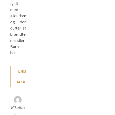
fyldt
med
juleudsmykning
og der
dufter af
brændte
mandler.
Børn
har…
LÆS
MERE
Nikoline