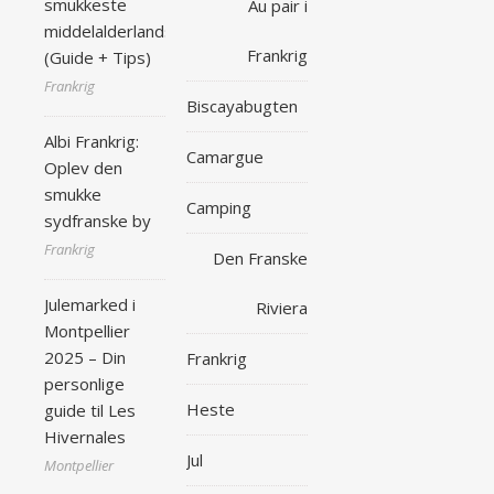
smukkeste
Au pair i
middelalderlandsby
Frankrig
(Guide + Tips)
Frankrig
Biscayabugten
Albi Frankrig:
Camargue
Oplev den
smukke
Camping
sydfranske by
Frankrig
Den Franske
Julemarked i
Riviera
Montpellier
2025 – Din
Frankrig
personlige
Heste
guide til Les
Hivernales
Jul
Montpellier