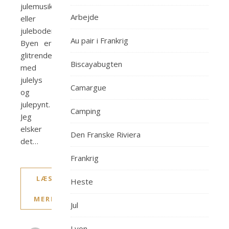
julemusik
Arbejde
eller
juleboder.
Au pair i Frankrig
Byen er
glitrende
Biscayabugten
med
julelys
Camargue
og
julepynt.
Camping
Jeg
elsker
Den Franske Riviera
det…
Frankrig
LÆS
Heste
MERE
Jul
Lyon