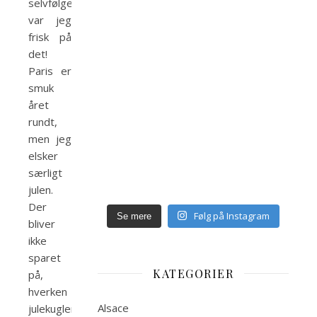
selvfølgelig
var jeg
frisk på
det!
Paris er
smuk
året
rundt,
men jeg
elsker
særligt
julen.
Der
Følg på Instagram
Se mere
bliver
ikke
sparet
KATEGORIER
på,
hverken
Alsace
julekugler,