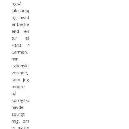
også
juleshopping,
og hvad
er bedre
end en
tur til
Paris ?
Carmen,
min
italienske
veninde,
som jeg
mødte
på
sprogskolen,
havde
spurgt
mig, om
vi skulle