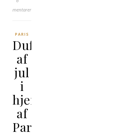
6
Kommentarer
PARIS
Duften
af
jul
i
hjertet
af
Paris