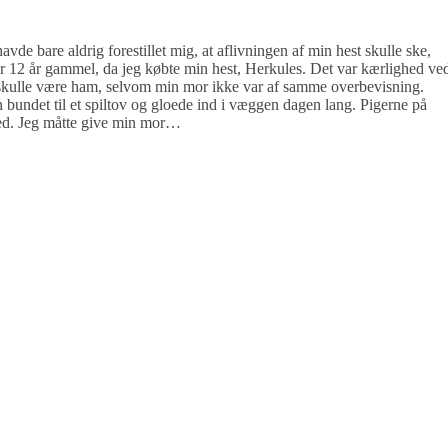
avde bare aldrig forestillet mig, at aflivningen af min hest skulle ske,
ar 12 år gammel, da jeg købte min hest, Herkules. Det var kærlighed ve
t skulle være ham, selvom min mor ikke var af samme overbevisning.
n bundet til et spiltov og gloede ind i væggen dagen lang. Pigerne på
ned. Jeg måtte give min mor…