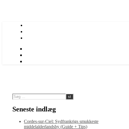
Seneste indlæg
Cordes-sur-Ciel: Sydfrankrigs smukkeste
middelalderlandsby (Guide + Tips)