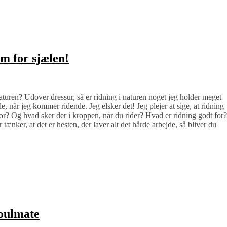
am for sjælen!
turen? Udover dressur, så er ridning i naturen noget jeg holder meget
e, når jeg kommer ridende. Jeg elsker det! Jeg plejer at sige, at ridning
or? Og hvad sker der i kroppen, når du rider? Hvad er ridning godt for?
ænker, at det er hesten, der laver alt det hårde arbejde, så bliver du
soulmate