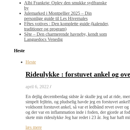
Albi Frankrig: Oplev den smukke sydfranske
by
Julemarked i Montpellier 2025 – Din
personlige guide til Les Hivernales
Fêtes votives : Den komplette guide (kalender,
traditioner og program)
Sète – Den charmerende havneby, kendt som
Languedocs Venedig
Heste
Heste
Rideulykke : forstuvet ankel og ov
april 6, 2022
/
En dejlig decemberdag sidste år skulle jeg ud at ride, men d
simpelt fejltrin, og pludselig havde jeg en forstuvet ankel
voldsomt forstuvet ankel, så var et ledbånd revet over o
og der var en inflammation inde i foden, der gjorde at f
skete min rideulykke Jeg har redet i 23 år. Jeg har haft m
læs mere