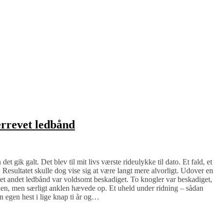
errevet ledbånd
et gik galt. Det blev til mit livs værste rideulykke til dato. Et fald, et
! Resultatet skulle dog vise sig at være langt mere alvorligt. Udover en
g et andet ledbånd var voldsomt beskadiget. To knogler var beskadiget,
oden, men særligt anklen hævede op. Et uheld under ridning – sådan
in egen hest i lige knap ti år og…