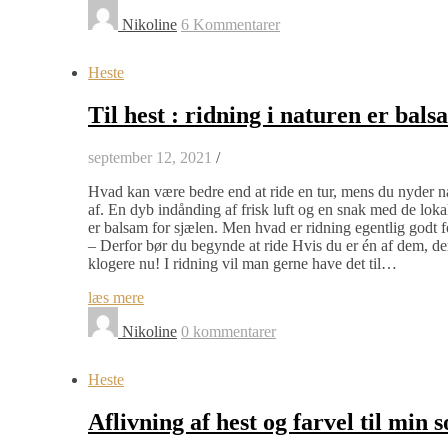
Nikoline
6 Kommentarer
Heste
Til hest : ridning i naturen er bals
september 12, 2021
/
Hvad kan være bedre end at ride en tur, mens du nyder na
af. En dyb indånding af frisk luft og en snak med de lokal
er balsam for sjælen. Men hvad er ridning egentlig godt f
– Derfor bør du begynde at ride Hvis du er én af dem, der t
klogere nu! I ridning vil man gerne have det til…
læs mere
Nikoline
0 kommentarer
Heste
Aflivning af hest og farvel til min 