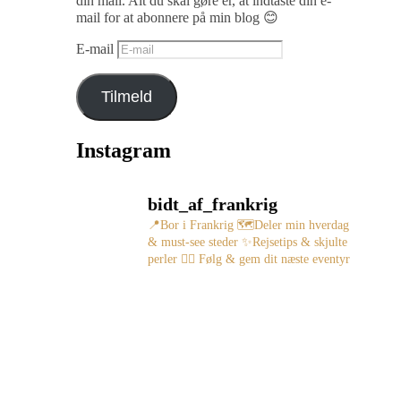
din mail. Alt du skal gøre er, at indtaste din e-
mail for at abonnere på min blog 😊
E-mail
Tilmeld
Instagram
bidt_af_frankrig
📍Bor i Frankrig
🗺️Deler min hverdag
& must-see steder
✨Rejsetips & skjulte
perler
👇🏻 Følg & gem dit næste eventyr