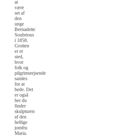
at
være
set af
den
unge
Bernadette
Soubrious
i 1858.
Grotten
er et
sted,
hvor
folk og
pilgrimsrejsende
samles
for at
bede. Det
er også
her du
finder
skulpturen
af den
hellige
jomfru
Maria.