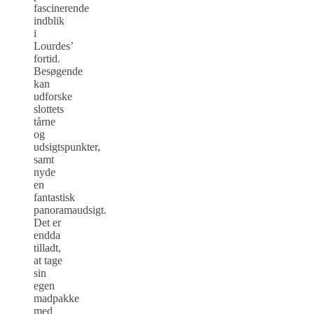
fascinerende
indblik
i
Lourdes’
fortid.
Besøgende
kan
udforske
slottets
tårne
og
udsigtspunkter,
samt
nyde
en
fantastisk
panoramaudsigt.
Det er
endda
tilladt,
at tage
sin
egen
madpakke
med