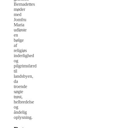
Bernadettes
møder
med
Jomfru
Maria
udløste
en
bølge
af
religiøs
inderlighed
og
pilgrimsfærd
til
landsbyen,
da
troende
søgte
trøst,
helbredelse
og
åndelig
oplysning.