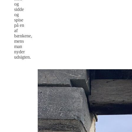
og
sidde
og
spise
på en
af
bænkene,
mens
man
nyder
udsigten.