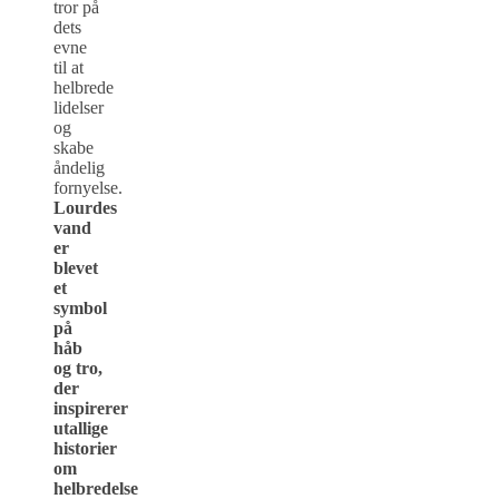
tror på
dets
evne
til at
helbrede
lidelser
og
skabe
åndelig
fornyelse.
Lourdes
vand
er
blevet
et
symbol
på
håb
og tro,
der
inspirerer
utallige
historier
om
helbredelse