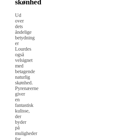
skønhed
Ud
over
dets
åndelige
betydning
er
Lourdes
også
velsignet
med
betagende
naturlig
skønhed.
Pyrenæerne
giver
en
fantastisk
kulisse,
der
byder
på
muligheder
for