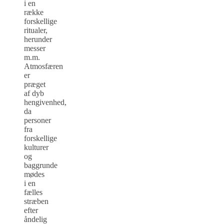
i en
række
forskellige
ritualer,
herunder
messer
m.m.
Atmosfæren
er
præget
af dyb
hengivenhed,
da
personer
fra
forskellige
kulturer
og
baggrunde
mødes
i en
fælles
stræben
efter
åndelig