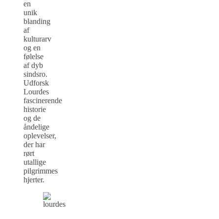
en
unik
blanding
af
kulturarv
og en
følelse
af dyb
sindsro.
Udforsk
Lourdes
fascinerende
historie
og de
åndelige
oplevelser,
der har
rørt
utallige
pilgrimmes
hjerter.