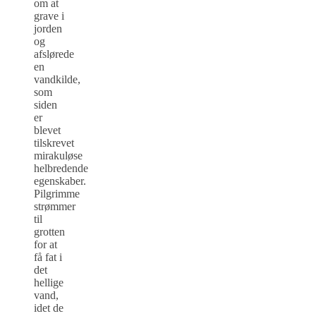
om at
grave i
jorden
og
afslørede
en
vandkilde,
som
siden
er
blevet
tilskrevet
mirakuløse
helbredende
egenskaber.
Pilgrimme
strømmer
til
grotten
for at
få fat i
det
hellige
vand,
idet de