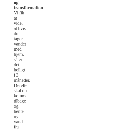
og
transformation
.
Vi fik
at
vide,
at hvis
du
tager
vandet
med
hjem,
så er
det
helligt
i 3
måneder.
Derefter
skal du
komme
tilbage
og
hente
nyt
vand
fra