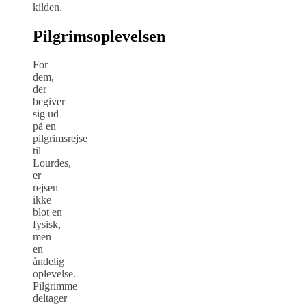
kilden.
Pilgrimsoplevelsen
For
dem,
der
begiver
sig ud
på en
pilgrimsrejse
til
Lourdes,
er
rejsen
ikke
blot en
fysisk,
men
en
åndelig
oplevelse.
Pilgrimme
deltager