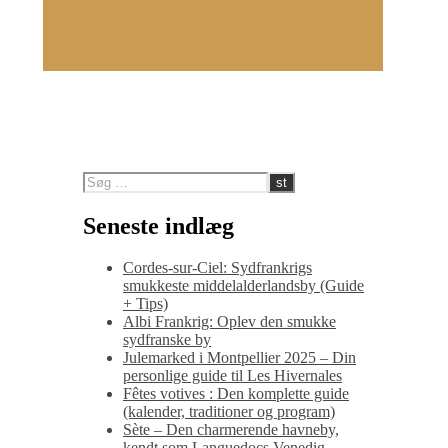
Seneste indlæg
Cordes-sur-Ciel: Sydfrankrigs
smukkeste middelalderlandsby (Guide
+ Tips)
Albi Frankrig: Oplev den smukke
sydfranske by
Julemarked i Montpellier 2025 – Din
personlige guide til Les Hivernales
Fêtes votives : Den komplette guide
(kalender, traditioner og program)
Sète – Den charmerende havneby,
kendt som Languedocs Venedig