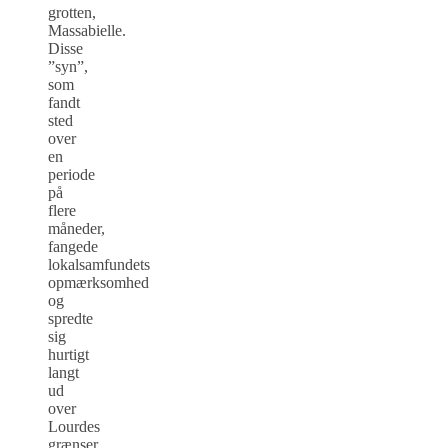
grotten,
Massabielle.
Disse
”syn”,
som
fandt
sted
over
en
periode
på
flere
måneder,
fangede
lokalsamfundets
opmærksomhed
og
spredte
sig
hurtigt
langt
ud
over
Lourdes
grænser.