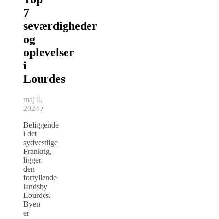
7
seværdigheder
og
oplevelser
i
Lourdes
maj 5,
2024
/
Beliggende
i det
sydvestlige
Frankrig,
ligger
den
fortyllende
landsby
Lourdes.
Byen
er