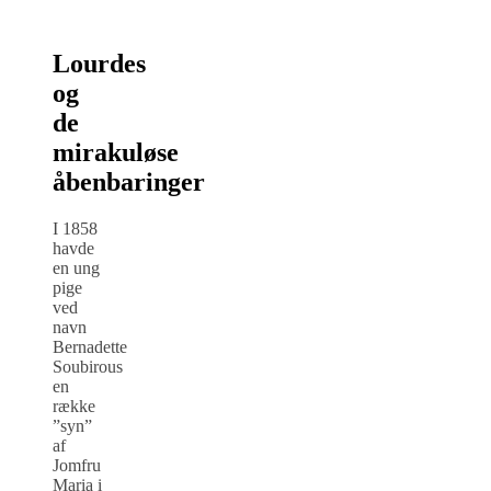
Lourdes
og
de
mirakuløse
åbenbaringer
I 1858
havde
en ung
pige
ved
navn
Bernadette
Soubirous
en
række
”syn”
af
Jomfru
Maria i