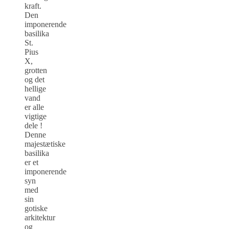
kraft.
Den
imponerende
basilika
St.
Pius
X,
grotten
og det
hellige
vand
er alle
vigtige
dele !
Denne
majestætiske
basilika
er et
imponerende
syn
med
sin
gotiske
arkitektur
og