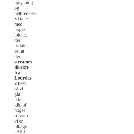
oplysning
og
helbredelse.
Vi talte
med
nogle
lokale,
der
fortalte
os, at
der
streames
direkte
fra
Lourdes
24H/7
,
så vi
går
ikke
glip af
noget
selvom
vi er
tilbage
i Albi !