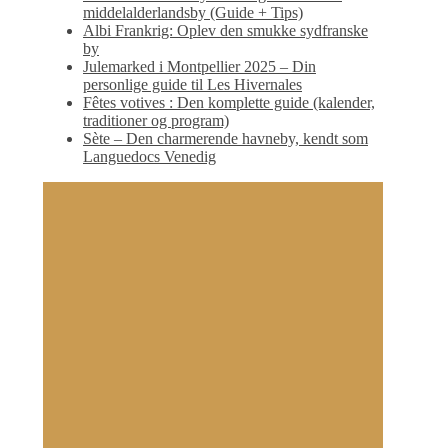
middelalderlandsby (Guide + Tips)
Albi Frankrig: Oplev den smukke sydfranske
by
Julemarked i Montpellier 2025 – Din
personlige guide til Les Hivernales
Fêtes votives : Den komplette guide (kalender,
traditioner og program)
Sète – Den charmerende havneby, kendt som
Languedocs Venedig