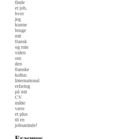
finde
et job,
hvor
jeg
kunne
bruge
mit
fransk
og min
viden
om
den
franske
kultur.
International
erfaring
på mit
CV
måtte
være
et plus
til en
jobsamtale!
Erasmus