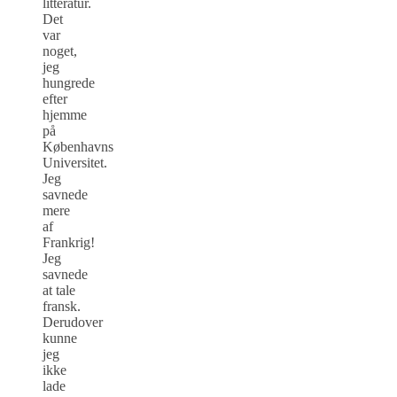
litteratur.
Det
var
noget,
jeg
hungrede
efter
hjemme
på
Københavns
Universitet.
Jeg
savnede
mere
af
Frankrig!
Jeg
savnede
at tale
fransk.
Derudover
kunne
jeg
ikke
lade