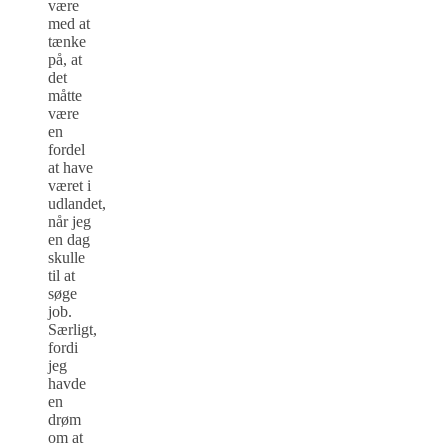
være
med at
tænke
på, at
det
måtte
være
en
fordel
at have
været i
udlandet,
når jeg
en dag
skulle
til at
søge
job.
Særligt,
fordi
jeg
havde
en
drøm
om at