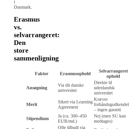
i
Danmark.
Erasmus
vs.
selvarrangeret:
Den
store
sammenligning
Selvarrangeret
Faktor
Erasmusophold
ophold
Direkte til
Via dit danske
Ansøgning
udenlandsk
universitet
universitet
Kræver
Sikret via Learning
Merit
forhåndsgodkendel
Agreement
– ingen garanti
Ja (ca. 300–450
Nej (men SU kan
Stipendium
EUR/md.)
medtages)
Ofte tilbudt via