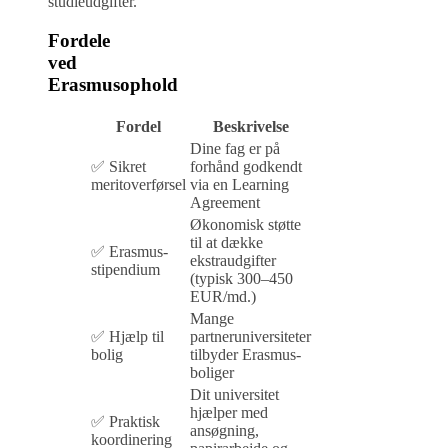
studieudgifter.
Fordele
ved
Erasmusophold
Fordel
Beskrivelse
Dine fag er på
✅ Sikret
forhånd godkendt
meritoverførsel
via en Learning
Agreement
Økonomisk støtte
til at dække
✅ Erasmus-
ekstraudgifter
stipendium
(typisk 300–450
EUR/md.)
Mange
✅ Hjælp til
partneruniversiteter
bolig
tilbyder Erasmus-
boliger
Dit universitet
hjælper med
✅ Praktisk
ansøgning,
koordinering