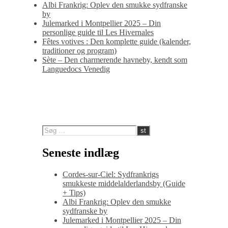
Albi Frankrig: Oplev den smukke sydfranske
by
Julemarked i Montpellier 2025 – Din
personlige guide til Les Hivernales
Fêtes votives : Den komplette guide (kalender,
traditioner og program)
Sète – Den charmerende havneby, kendt som
Languedocs Venedig
Seneste indlæg
Cordes-sur-Ciel: Sydfrankrigs
smukkeste middelalderlandsby (Guide
+ Tips)
Albi Frankrig: Oplev den smukke
sydfranske by
Julemarked i Montpellier 2025 – Din