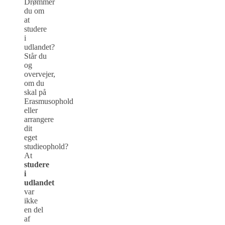
Drømmer
du om
at
studere
i
udlandet?
Står du
og
overvejer,
om du
skal på
Erasmusophold
eller
arrangere
dit
eget
studieophold?
At
studere
i
udlandet
var
ikke
en del
af