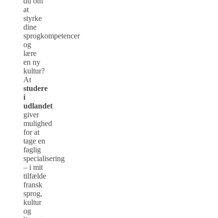
du om
at
styrke
dine
sprogkompetencer
og
lære
en ny
kultur?
At
studere
i
udlandet
giver
mulighed
for at
tage en
faglig
specialisering
– i mit
tilfælde
fransk
sprog,
kultur
og