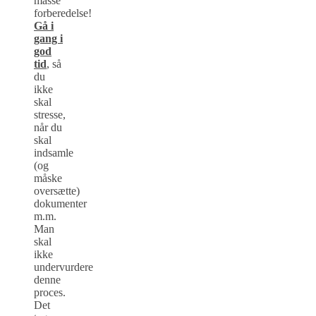
masse
forberedelse!
Gå i
gang i
god
tid
, så
du
ikke
skal
stresse,
når du
skal
indsamle
(og
måske
oversætte)
dokumenter
m.m.
Man
skal
ikke
undervurdere
denne
proces.
Det