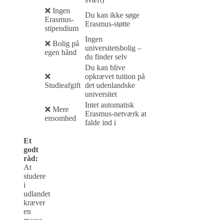
❌ Ingen
Du kan ikke søge
Erasmus-
Erasmus-støtte
stipendium
Ingen
❌ Bolig på
universitetsbolig –
egen hånd
du finder selv
Du kan blive
❌
opkrævet tuition på
Studieafgift
det udenlandske
universitet
Intet automatisk
❌ Mere
Erasmus-netværk at
ensomhed
falde ind i
Et
godt
råd:
At
studere
i
udlandet
kræver
en