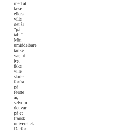
med at
læse
ellers
ville
det år
”gå
tabt”.
Min
umiddelbare
tanke
var, at
jeg
ikke
ville
starte
forfra
på
første
år,
selvom
det var
på et
fransk
universitet.
Derfor