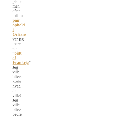
planen,
men
efter
mit au
pair-
ophold
i
Orléans
var jeg
mere
end
”
bidt
af
Frankrig
”.
Jeg
ville
blive,
koste
hvad
det
ville!
Jeg
ville
blive
bedre