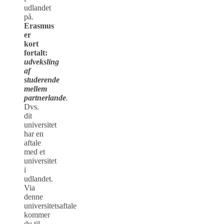
udlandet
på.
Erasmus
er
kort
fortalt:
udveksling
af
studerende
mellem
partnerlande
.
Dvs.
dit
universitet
har en
aftale
med et
universitet
i
udlandet.
Via
denne
universitetsaftale
kommer
du til