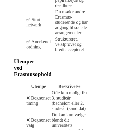
papirarbejde og
deadlines
Du møder andre
Erasmus-
✅ Stort
studerende og har
netværk
adgang til sociale
arrangementer
Struktureret,
✅ Anerkendt
velafprøvet og
ordning
bredt accepteret
Ulemper
ved
Erasmusophold
Ulempe
Beskrivelse
Ofte kun muligt fra
❌ Begrænset
3. studieår
timing
(bachelor) eller 2.
studieår (kandidat)
Du kan kun vælge
❌ Begrænset
blandt dit
valg
universitets