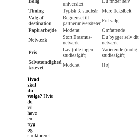
Bolig
Du finder selv
universitet
Timing
Typisk 3. studieår
Mere fleksibelt
Valg af
Begrænset til
Frit valg
destination
partneruniversiteter
Papirarbejde
Moderat
Omfattende
Stort Erasmus-
Du bygger selv dit
Netværk
netværk
netværk
Lav (ofte ingen
Varierende (mulig
Pris
studieafgift)
studieafgift)
Selvstændighed
Moderat
Høj
krævet
Hvad
skal
du
vælge?
Hvis
du
vil
have
en
tryg
og
struktureret