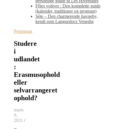
personlige guide til Les Hivernales
Fêtes votives : Den komplette guide
(kalender, traditioner og program)
Sète – Den charmerende havneby,
kendt som Languedocs Venedig
Perpignan
Studere
i
udlandet
:
Erasmusophold
eller
selvarrangeret
ophold?
marts
9,
2021
/