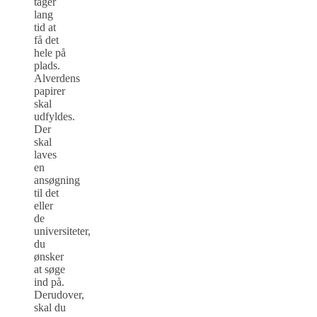
tager
lang
tid at
få det
hele på
plads.
Alverdens
papirer
skal
udfyldes.
Der
skal
laves
en
ansøgning
til det
eller
de
universiteter,
du
ønsker
at søge
ind på.
Derudover,
skal du