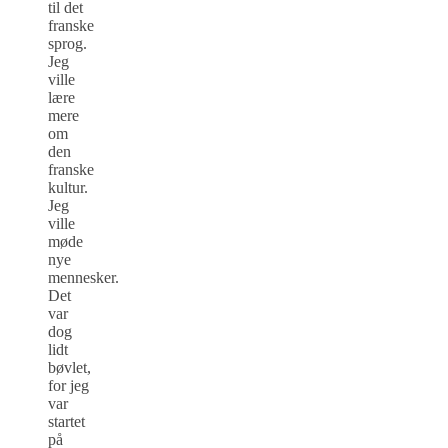
til det
franske
sprog.
Jeg
ville
lære
mere
om
den
franske
kultur.
Jeg
ville
møde
nye
mennesker.
Det
var
dog
lidt
bøvlet,
for jeg
var
startet
på