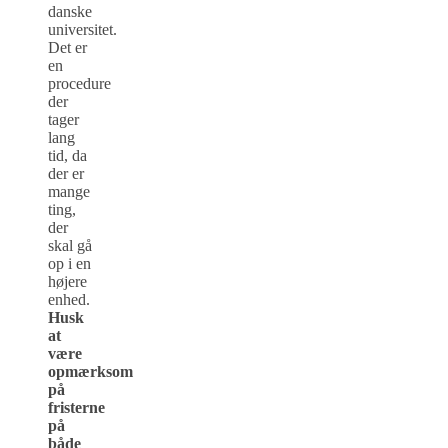
danske
universitet.
Det er
en
procedure
der
tager
lang
tid, da
der er
mange
ting,
der
skal gå
op i en
højere
enhed.
Husk
at
være
opmærksom
på
fristerne
på
både