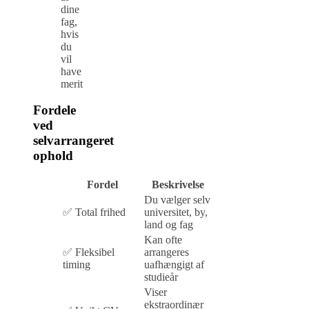
dine
fag,
hvis
du
vil
have
merit
Fordele
ved
selvarrangeret
ophold
Fordel
Beskrivelse
Du vælger selv
✅ Total frihed
universitet, by,
land og fag
Kan ofte
✅ Fleksibel
arrangeres
timing
uafhængigt af
studieår
Viser
ekstraordinær