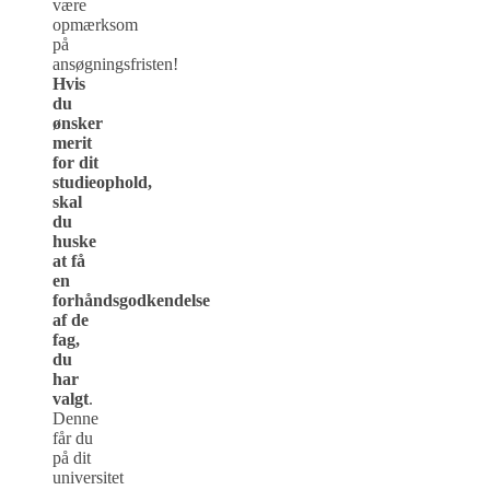
være
opmærksom
på
ansøgningsfristen!
Hvis
du
ønsker
merit
for dit
studieophold,
skal
du
huske
at få
en
forhåndsgodkendelse
af de
fag,
du
har
valgt
.
Denne
får du
på dit
universitet