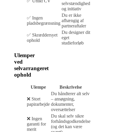
✅ Unikt CV
selvstændighed
og initiativ
Du er ikke
✅ Ingen
afhængig af
pladsbegrænsning
partneraftaler
Du designer dit
✅ Skræddersyet
eget
ophold
studieforløb
Ulemper
ved
selvarrangeret
ophold
Ulempe
Beskrivelse
Du håndterer alt selv
❌ Stort
– ansøgning,
papirarbejde
dokumenter,
oversættelser
Du skal selv sikre
❌ Ingen
forhåndsgodkendelse
garanti for
(og det kan være
merit
svært)